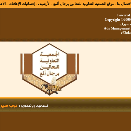
ال بنا
-
موقع الجمعية التعاونية للنحالين برجال ألمع
-
الأرشيف
-
إحصائيات الإعلانات
-
الأعلى
Powe
Copyright ©20
يرف
Ads Manageme
vE