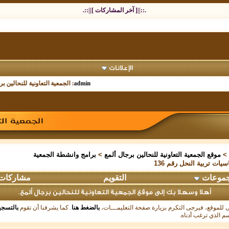
.::||[ آخر المشاركات ]||::.
الإعلانات
admin
:
الجمعية التعاونية للنحالين برجال المع
>
موقع الجمعية التعاونية للنحالين برجال ألمع
>
برامج وانشطة الجمعية
ات تربية النحل رقم 136
جموعات
التقويم
مشاركات 
أهلا وسهلا بك إلى موقع الجمعية التعاونية للنحالين برجال ألمع.
ولى للموقع، فيرجى التكرم بزيارة صفحة التعليمـــات،
بالضغط هنا
. كما يشرفنا أن تقوم
بالتسجي
م الذي ترغب أدناه.