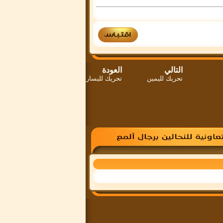
التالي
العودة
تحريك لليمين
تحريك لليسار