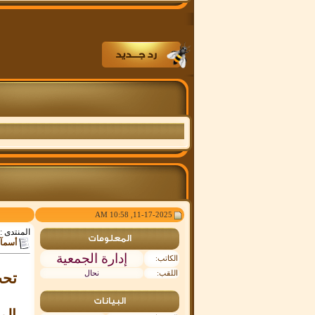
11-17-2025, 10:58 AM
المنتدى :
المعلومات
أسمآء
إدارة الجمعية
الكاتب:
اللقب:
نحال
تحت
البيانات
المع 