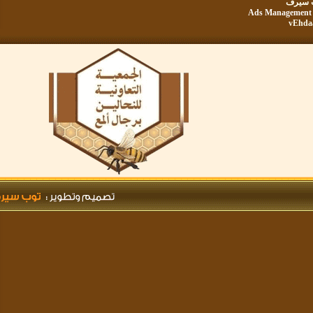
يرف
Ads Manageme
vE