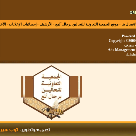
ال بنا
-
موقع الجمعية التعاونية للنحالين برجال ألمع
-
الأرشيف
-
إحصائيات الإعلانات
-
الأعلى
Powe
Copyright ©20
يرف
Ads Manageme
vE