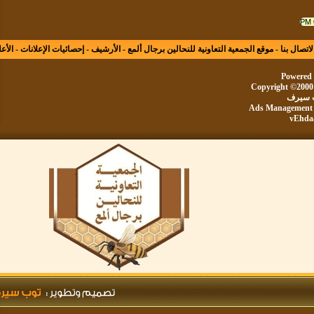
ال بنا
-
موقع الجمعية التعاونية للنحالين برجال ألمع
-
الأرشيف
-
إحصائيات الإعلانات
-
الأعلى
Powe
Copyright ©20
يرف
Ads Manageme
vE