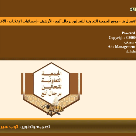
ال بنا
-
موقع الجمعية التعاونية للنحالين برجال ألمع
-
الأرشيف
-
إحصائيات الإعلانات
-
الأعلى
Powe
Copyright ©20
يرف
Ads Manageme
vE