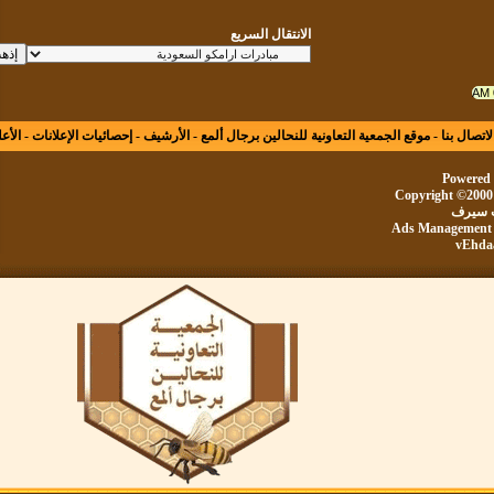
الانتقال السريع
ال بنا
-
موقع الجمعية التعاونية للنحالين برجال ألمع
-
الأرشيف
-
إحصائيات الإعلانات
-
الأعلى
Powe
Copyright ©20
يرف
Ads Manageme
vE